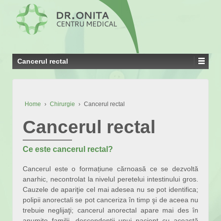
Cancerul rectal
Home
›
Chirurgie
›
Cancerul rectal
Cancerul rectal
Ce este cancerul rectal?
Cancerul este o formațiune cărnoasă ce se dezvoltă
anarhic, necontrolat la nivelul peretelui intestinului gros.
Cauzele de apariţie cel mai adesea nu se pot identifica;
polipii anorectali se pot canceriza în timp şi de aceea nu
trebuie neglijaţi; cancerul anorectal apare mai des în
anumite familii, descendenţii unui pacient cu această