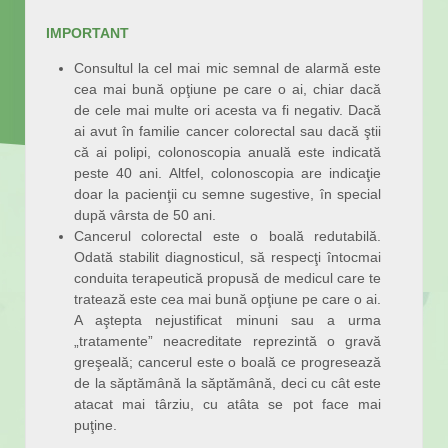
IMPORTANT
Consultul la cel mai mic semnal de alarmă este
cea mai bună opţiune pe care o ai, chiar dacă
de cele mai multe ori acesta va fi negativ. Dacă
ai avut în familie cancer colorectal sau dacă ştii
că ai polipi, colonoscopia anuală este indicată
peste 40 ani. Altfel, colonoscopia are indicaţie
doar la pacienţii cu semne sugestive, în special
după vârsta de 50 ani.
Cancerul colorectal este o boală redutabilă.
Odată stabilit diagnosticul, să respecţi întocmai
conduita terapeutică propusă de medicul care te
tratează este cea mai bună opţiune pe care o ai.
A aştepta nejustificat minuni sau a urma
„tratamente” neacreditate reprezintă o gravă
greşeală; cancerul este o boală ce progresează
de la săptămână la săptămână, deci cu cât este
atacat mai târziu, cu atâta se pot face mai
puţine.