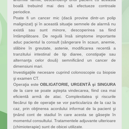
boală trebuind mai des să efectueze controale
periodice.
Poate fi un cancer mic (dacă provine dintr-un polip
malignizat) şi în această situaţie semnele de alarmă nu
există sau sunt minore, descoperirea sa fiind
întâmplătoare. De regulă însă simptome importante
aduc pacientul la consult (sângerare în scaun, anemie,
slăbire în greutate, astenie, modificarea recentă a
tranzitului intestinal de tip diaree, constipaţie sau
alternanţa celor două) semnificând un cancer de
dimensiuni mari.
Investigaţiile necesare cuprind colonoscopie cu biopsie
şi examen CT.
Operaţia este
OBLIGATORIE, URGENTĂ şi SINGURA
de la care se poate aştepta vindecarea, fiind cea mai
eficientă armă de atac. Complexitatea şi riscurile
fiecărui tip de operaţie se vor particulariza de la caz la
caz, prin obţinerea acordului informat de la pacient şi
ţinând cont de stadiul în care acesta se găseşte în
momentul consultului. Tratamentele adjuvante ulterioare
(chimioterapie) sunt de obicei utilizate.