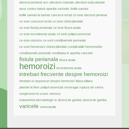
abcesul perianal
acn
afectiuni cutanate
afectiuni subcutanate
anus contra naturii
aparitia varicelor
bolile sanului
bolile sanului la barbat
cancerul rectal
ce este abcesul perianal
ce este cancerul rectal
ce este chistl pilonidal
ce este fistula perianala
ce este fisura anala
ce este incontinenta anala
ce este polipul anorectal
ce este stenoza
ce sunt condiloamele perineale
ce sunt hemoroizii
chistul pilonidal
complicatiile hemoroizilor
condiloamele perineale
ereditatea in aparitia varicelor
fistula perianala
fisura anala
hemoroizi
incontinenta anala
intrebari frecvente despre hemoroizi
intrebari si raspunsuri despre hemoroizi
litiaza biliara
pietrele la fiere
polipul anorectal
rectoragia
ruptura de varice
sangerarea la scaun
stenoza
tratamentul dermatologic in ulcerul de gamba
ulcerul de gamba
varicele
venectaziile