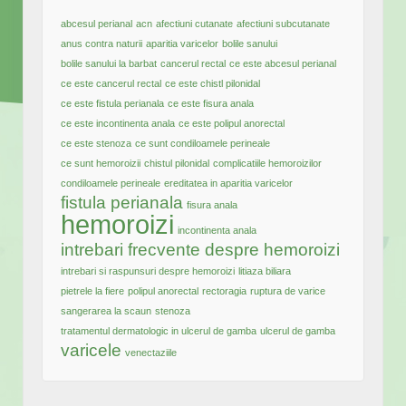
abcesul perianal
acn
afectiuni cutanate
afectiuni subcutanate
anus contra naturii
aparitia varicelor
bolile sanului
bolile sanului la barbat
cancerul rectal
ce este abcesul perianal
ce este cancerul rectal
ce este chistl pilonidal
ce este fistula perianala
ce este fisura anala
ce este incontinenta anala
ce este polipul anorectal
ce este stenoza
ce sunt condiloamele perineale
ce sunt hemoroizii
chistul pilonidal
complicatiile hemoroizilor
condiloamele perineale
ereditatea in aparitia varicelor
fistula perianala
fisura anala
hemoroizi
incontinenta anala
intrebari frecvente despre hemoroizi
intrebari si raspunsuri despre hemoroizi
litiaza biliara
pietrele la fiere
polipul anorectal
rectoragia
ruptura de varice
sangerarea la scaun
stenoza
tratamentul dermatologic in ulcerul de gamba
ulcerul de gamba
varicele
venectaziile