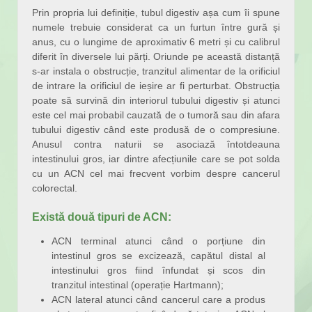
Prin propria lui definiție, tubul digestiv așa cum îi spune
numele trebuie considerat ca un furtun între gură și
anus, cu o lungime de aproximativ 6 metri și cu calibrul
diferit în diversele lui părți. Oriunde pe această distanță
s-ar instala o obstrucție, tranzitul alimentar de la orificiul
de intrare la orificiul de ieșire ar fi perturbat. Obstrucția
poate să survină din interiorul tubului digestiv și atunci
este cel mai probabil cauzată de o tumoră sau din afara
tubului digestiv când este produsă de o compresiune.
Anusul contra naturii se asociază întotdeauna
intestinului gros, iar dintre afecțiunile care se pot solda
cu un ACN cel mai frecvent vorbim despre cancerul
colorectal.
Există două tipuri de ACN:
ACN terminal atunci când o porțiune din
intestinul gros se excizează, capătul distal al
intestinului gros fiind înfundat și scos din
tranzitul intestinal (operație Hartmann);
ACN lateral atunci când cancerul care a produs