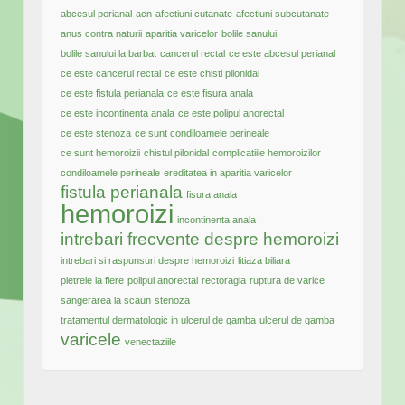
abcesul perianal
acn
afectiuni cutanate
afectiuni subcutanate
anus contra naturii
aparitia varicelor
bolile sanului
bolile sanului la barbat
cancerul rectal
ce este abcesul perianal
ce este cancerul rectal
ce este chistl pilonidal
ce este fistula perianala
ce este fisura anala
ce este incontinenta anala
ce este polipul anorectal
ce este stenoza
ce sunt condiloamele perineale
ce sunt hemoroizii
chistul pilonidal
complicatiile hemoroizilor
condiloamele perineale
ereditatea in aparitia varicelor
fistula perianala
fisura anala
hemoroizi
incontinenta anala
intrebari frecvente despre hemoroizi
intrebari si raspunsuri despre hemoroizi
litiaza biliara
pietrele la fiere
polipul anorectal
rectoragia
ruptura de varice
sangerarea la scaun
stenoza
tratamentul dermatologic in ulcerul de gamba
ulcerul de gamba
varicele
venectaziile