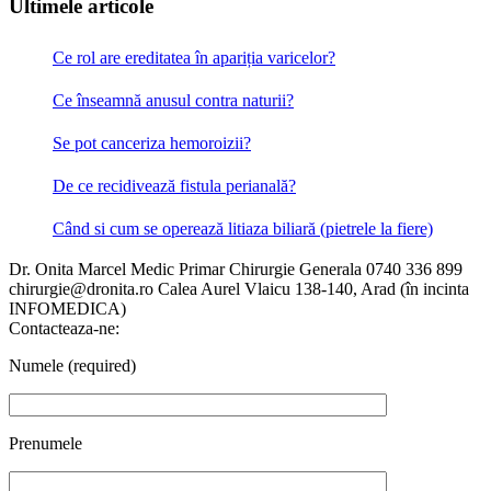
Ultimele articole
Ce rol are ereditatea în apariția varicelor?
Ce înseamnă anusul contra naturii?
Se pot canceriza hemoroizii?
De ce recidivează fistula perianală?
Când si cum se operează litiaza biliară (pietrele la fiere)
Dr. Onita Marcel
Medic Primar Chirurgie Generala
0740 336 899
chirurgie@dronita.ro
Calea Aurel Vlaicu 138-140, Arad (în incinta
INFOMEDICA)
Contacteaza-ne:
Numele (required)
Prenumele