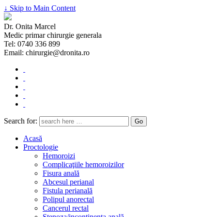
↓ Skip to Main Content
Dr. Onita Marcel
Medic primar chirurgie generala
Tel: 0740 336 899
Email: chirurgie@dronita.ro
Search for:
Acasă
Proctologie
Hemoroizi
Complicaţiile hemoroizilor
Fisura anală
Abcesul perianal
Fistula perianală
Polipul anorectal
Cancerul rectal
Stenoza/incontinenţa anală