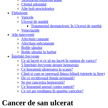
Chistul pilonidal
Alte boli proctologice
Flebologie
Varicele
Ulcerul de gambă
Tratamentul dermatologic în Ulcerul de gambă
Venectaziile
Alte intervenţii
Afecțiuni cutanate
Afecțiuni subcutanate
Bolile sânului
Bolile sânului la barbat
Întrebări frecvente
Ce să faceți și ce să nu faceți în ruptura de varice?
5 întrebări frecvente despre hemoroizi
Ce înseamnă sângerarea la scaun?
Când si cum se operează litiaza biliară (pietrele la fiere)
De ce recidivează fistula perianală?
Se pot canceriza hemoroizii?
Ce înseamnă anusul contra naturii?
Ce rol are ereditatea în apariția varicelor?
Cancer de san ulcerat